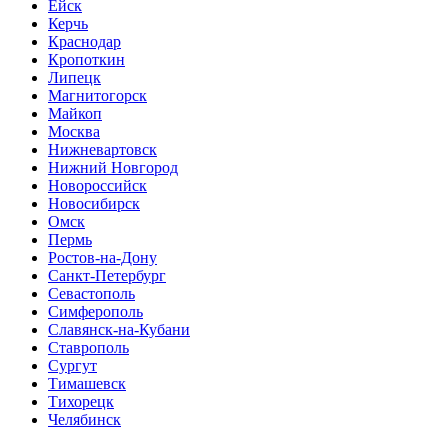
Ейск
Керчь
Краснодар
Кропоткин
Липецк
Магнитогорск
Майкоп
Москва
Нижневартовск
Нижний Новгород
Новороссийск
Новосибирск
Омск
Пермь
Ростов-на-Дону
Санкт-Петербург
Севастополь
Симферополь
Славянск-на-Кубани
Ставрополь
Сургут
Тимашевск
Тихорецк
Челябинск