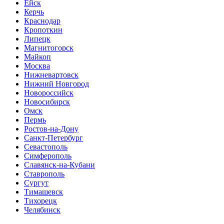
Ейск
Керчь
Краснодар
Кропоткин
Липецк
Магнитогорск
Майкоп
Москва
Нижневартовск
Нижний Новгород
Новороссийск
Новосибирск
Омск
Пермь
Ростов-на-Дону
Санкт-Петербург
Севастополь
Симферополь
Славянск-на-Кубани
Ставрополь
Сургут
Тимашевск
Тихорецк
Челябинск