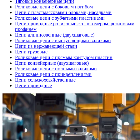
Тяговые конвейерные цепи
Роликовые цепи с боковым изгибом
Цепи с пластмассовыми блоками, насадками
Роликовые цепи с зубчатыми пластинами
Цепи приводные роликовые с эластомером, резиновым
профилем
Цепи длиннозвенные (двухшаговые)
Роликовые цепи с выступающими валиками
Цепи из нержавеющей стали
Цепи грузовые
Роликовые цепи с прямым контуром пластин
Цепи конвейерные (двухшаговые)
Роликовые цепи с полными валиками
Роликовые цепи с прикреплениями
Цепи сельскохозяйственные
Цепи приводные