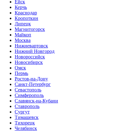
Ейск
Керчь
Краснодар
Кропоткин
Липецк
Магнитогорск
Майкоп
Москва
Нижневартовск
Нижний Новгород
Новороссийск
Новосибирск
Омск
Пермь
Ростов-на-Дону
Санкт-Петербург
Севастополь
Симферополь
Славянск-на-Кубани
Ставрополь
Сургут
Тимашевск
Тихорецк
Челябинск