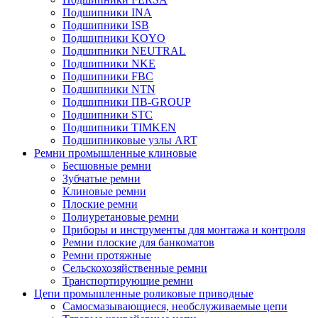
Подшипники INA
Подшипники ISB
Подшипники KOYO
Подшипники NEUTRAL
Подшипники NKE
Подшипники FBC
Подшипники NTN
Подшипники ПВ-GROUP
Подшипники STC
Подшипники TIMKEN
Подшипниковые узлы ART
Ремни промышленные клиновые
Бесшовные ремни
Зубчатые ремни
Клиновые ремни
Плоские ремни
Полиуретановые ремни
Приборы и инструменты для монтажа и контроля
Ремни плоские для банкоматов
Ремни протяжные
Сельскохозяйственные ремни
Транспортирующие ремни
Цепи промышленные роликовые приводные
Самосмазывающиеся, необслуживаемые цепи