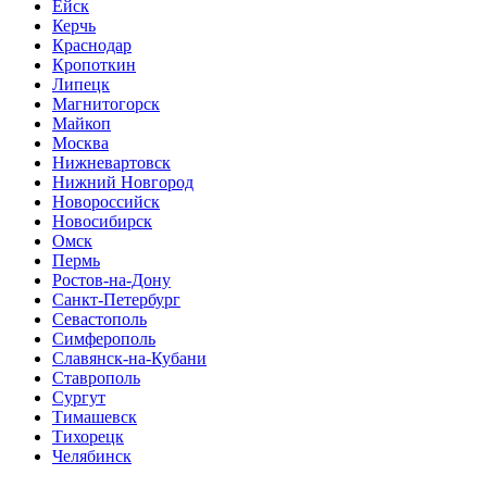
Ейск
Керчь
Краснодар
Кропоткин
Липецк
Магнитогорск
Майкоп
Москва
Нижневартовск
Нижний Новгород
Новороссийск
Новосибирск
Омск
Пермь
Ростов-на-Дону
Санкт-Петербург
Севастополь
Симферополь
Славянск-на-Кубани
Ставрополь
Сургут
Тимашевск
Тихорецк
Челябинск