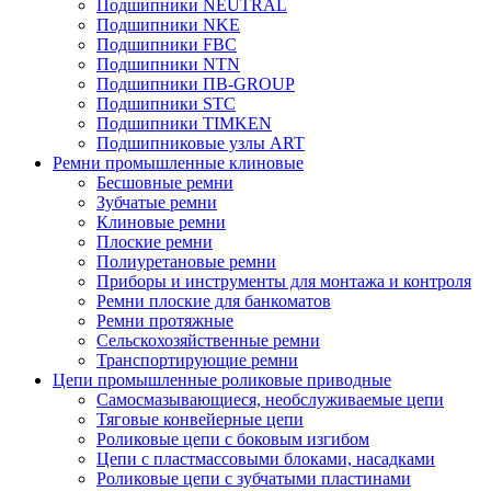
Подшипники NEUTRAL
Подшипники NKE
Подшипники FBC
Подшипники NTN
Подшипники ПВ-GROUP
Подшипники STC
Подшипники TIMKEN
Подшипниковые узлы ART
Ремни промышленные клиновые
Бесшовные ремни
Зубчатые ремни
Клиновые ремни
Плоские ремни
Полиуретановые ремни
Приборы и инструменты для монтажа и контроля
Ремни плоские для банкоматов
Ремни протяжные
Сельскохозяйственные ремни
Транспортирующие ремни
Цепи промышленные роликовые приводные
Самосмазывающиеся, необслуживаемые цепи
Тяговые конвейерные цепи
Роликовые цепи с боковым изгибом
Цепи с пластмассовыми блоками, насадками
Роликовые цепи с зубчатыми пластинами