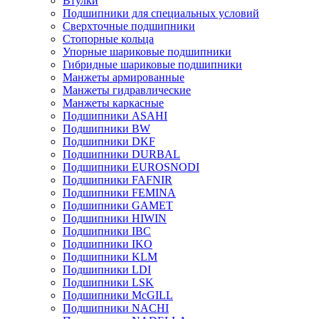
Втулки
Подшипники для специальных условий
Сверхточные подшипники
Стопорные кольца
Упорные шариковые подшипники
Гибридные шариковые подшипники
Манжеты армированные
Манжеты гидравлические
Манжеты каркасные
Подшипники ASAHI
Подшипники BW
Подшипники DKF
Подшипники DURBAL
Подшипники EUROSNODI
Подшипники FAFNIR
Подшипники FEMINA
Подшипники GAMET
Подшипники HIWIN
Подшипники IBC
Подшипники IKO
Подшипники KLM
Подшипники LDI
Подшипники LSK
Подшипники McGILL
Подшипники NACHI