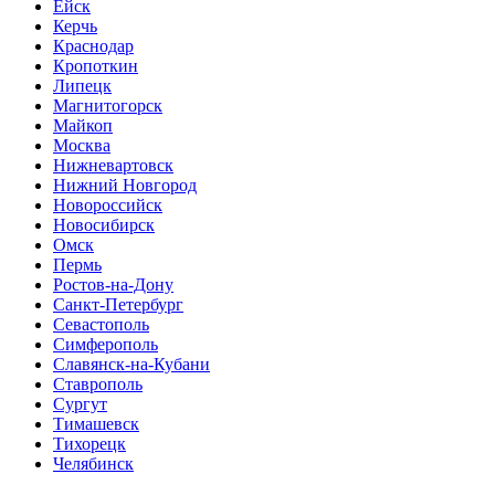
Ейск
Керчь
Краснодар
Кропоткин
Липецк
Магнитогорск
Майкоп
Москва
Нижневартовск
Нижний Новгород
Новороссийск
Новосибирск
Омск
Пермь
Ростов-на-Дону
Санкт-Петербург
Севастополь
Симферополь
Славянск-на-Кубани
Ставрополь
Сургут
Тимашевск
Тихорецк
Челябинск