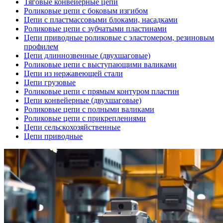
Тяговые конвейерные цепи
Роликовые цепи с боковым изгибом
Цепи с пластмассовыми блоками, насадками
Роликовые цепи с зубчатыми пластинами
Цепи приводные роликовые с эластомером, резиновым
профилем
Цепи длиннозвенные (двухшаговые)
Роликовые цепи с выступающими валиками
Цепи из нержавеющей стали
Цепи грузовые
Роликовые цепи с прямым контуром пластин
Цепи конвейерные (двухшаговые)
Роликовые цепи с полными валиками
Роликовые цепи с прикреплениями
Цепи сельскохозяйственные
Цепи приводные