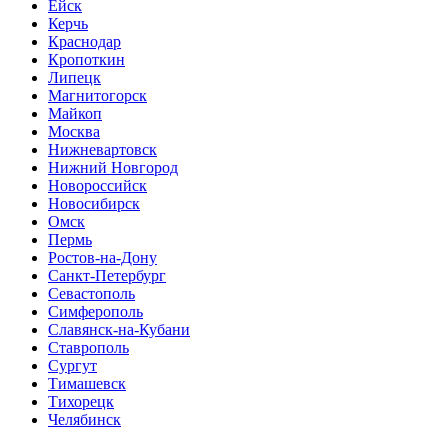
Ейск
Керчь
Краснодар
Кропоткин
Липецк
Магнитогорск
Майкоп
Москва
Нижневартовск
Нижний Новгород
Новороссийск
Новосибирск
Омск
Пермь
Ростов-на-Дону
Санкт-Петербург
Севастополь
Симферополь
Славянск-на-Кубани
Ставрополь
Сургут
Тимашевск
Тихорецк
Челябинск