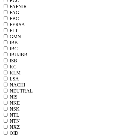
ECO
FAFNIR
FAG
FBC
FERSA
FLT
GMN
IBB
IBC
IBU/IBB
ISB
KG
KLM
LSA
NACHI
NEUTRAL
NIS
NKE
NSK
NTL
NTN
NXZ
OID