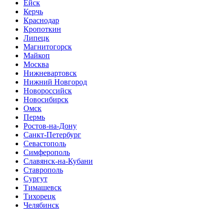
Ейск
Керчь
Краснодар
Кропоткин
Липецк
Магнитогорск
Майкоп
Москва
Нижневартовск
Нижний Новгород
Новороссийск
Новосибирск
Омск
Пермь
Ростов-на-Дону
Санкт-Петербург
Севастополь
Симферополь
Славянск-на-Кубани
Ставрополь
Сургут
Тимашевск
Тихорецк
Челябинск