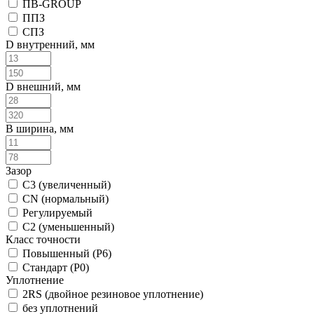
ПВ-GROUP
ППЗ
СПЗ
D внутренний, мм
D внешний, мм
B ширина, мм
Зазор
C3 (увеличенный)
CN (нормальный)
Регулируемый
С2 (уменьшенный)
Класс точности
Повышенный (P6)
Стандарт (P0)
Уплотнение
2RS (двойное резиновое уплотнение)
без уплотнений