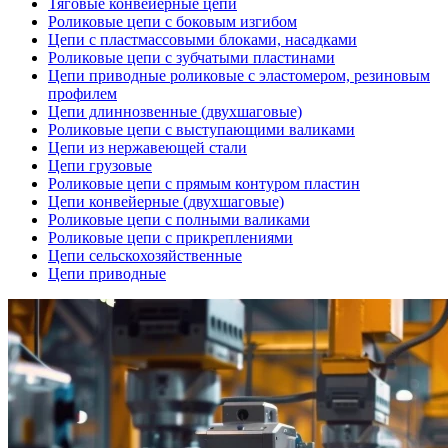
Тяговые конвейерные цепи
Роликовые цепи с боковым изгибом
Цепи с пластмассовыми блоками, насадками
Роликовые цепи с зубчатыми пластинами
Цепи приводные роликовые с эластомером, резиновым
профилем
Цепи длиннозвенные (двухшаговые)
Роликовые цепи с выступающими валиками
Цепи из нержавеющей стали
Цепи грузовые
Роликовые цепи с прямым контуром пластин
Цепи конвейерные (двухшаговые)
Роликовые цепи с полными валиками
Роликовые цепи с прикреплениями
Цепи сельскохозяйственные
Цепи приводные