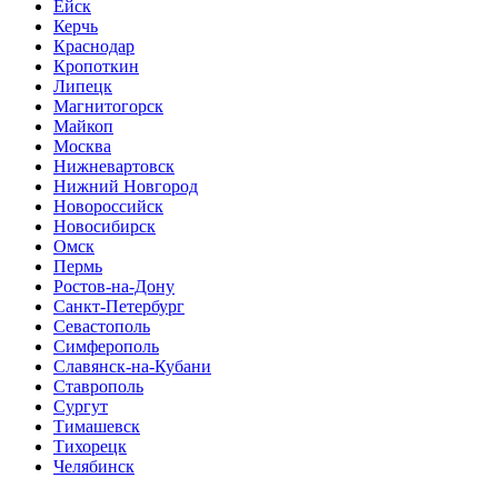
Ейск
Керчь
Краснодар
Кропоткин
Липецк
Магнитогорск
Майкоп
Москва
Нижневартовск
Нижний Новгород
Новороссийск
Новосибирск
Омск
Пермь
Ростов-на-Дону
Санкт-Петербург
Севастополь
Симферополь
Славянск-на-Кубани
Ставрополь
Сургут
Тимашевск
Тихорецк
Челябинск