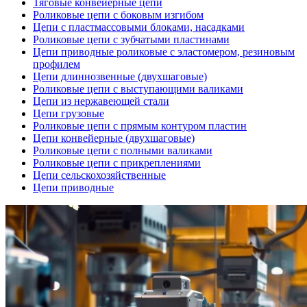
Тяговые конвейерные цепи
Роликовые цепи с боковым изгибом
Цепи с пластмассовыми блоками, насадками
Роликовые цепи с зубчатыми пластинами
Цепи приводные роликовые с эластомером, резиновым
профилем
Цепи длиннозвенные (двухшаговые)
Роликовые цепи с выступающими валиками
Цепи из нержавеющей стали
Цепи грузовые
Роликовые цепи с прямым контуром пластин
Цепи конвейерные (двухшаговые)
Роликовые цепи с полными валиками
Роликовые цепи с прикреплениями
Цепи сельскохозяйственные
Цепи приводные