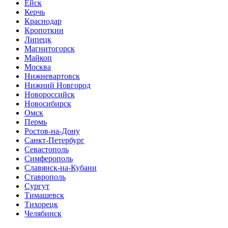
Ейск
Керчь
Краснодар
Кропоткин
Липецк
Магнитогорск
Майкоп
Москва
Нижневартовск
Нижний Новгород
Новороссийск
Новосибирск
Омск
Пермь
Ростов-на-Дону
Санкт-Петербург
Севастополь
Симферополь
Славянск-на-Кубани
Ставрополь
Сургут
Тимашевск
Тихорецк
Челябинск