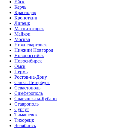
Ейск
Керчь
Краснодар
Кропоткин
Липецк
Магнитогорск
Майкоп
Москва
Нижневартовск
Нижний Новгород
Новороссийск
Новосибирск
Омск
Пермь
Ростов-на-Дону
Санкт-Петербург
Севастополь
Симферополь
Славянск-на-Кубани
Ставрополь
Сургут
Тимашевск
Тихорецк
Челябинск