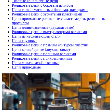
Тяговые конвейерные цепи
Роликовые цепи с боковым изгибом
Цепи с пластмассовыми блоками, насадками
Роликовые цепи с зубчатыми пластинами
Цепи приводные роликовые с эластомером, резиновым
профилем
Цепи длиннозвенные (двухшаговые)
Роликовые цепи с выступающими валиками
Цепи из нержавеющей стали
Цепи грузовые
Роликовые цепи с прямым контуром пластин
Цепи конвейерные (двухшаговые)
Роликовые цепи с полными валиками
Роликовые цепи с прикреплениями
Цепи сельскохозяйственные
Цепи приводные