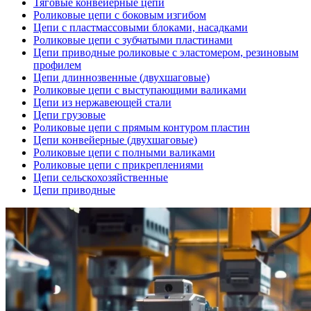
Тяговые конвейерные цепи
Роликовые цепи с боковым изгибом
Цепи с пластмассовыми блоками, насадками
Роликовые цепи с зубчатыми пластинами
Цепи приводные роликовые с эластомером, резиновым
профилем
Цепи длиннозвенные (двухшаговые)
Роликовые цепи с выступающими валиками
Цепи из нержавеющей стали
Цепи грузовые
Роликовые цепи с прямым контуром пластин
Цепи конвейерные (двухшаговые)
Роликовые цепи с полными валиками
Роликовые цепи с прикреплениями
Цепи сельскохозяйственные
Цепи приводные