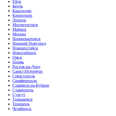
Ейск
Керчь
Краснодар
Кропоткин
Липецк
Магнитогорск
Майкоп
Москва
Нижневартовск
Нижний Новгород
Новороссийск
Новосибирск
Омск
Пермь
Ростов-на-Дону
Санкт-Петербург
Севастополь
Симферополь
Славянск-на-Кубани
Ставрополь
Сургут
Тимашевск
Тихорецк
Челябинск