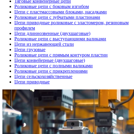
Тяговые конвейерные цепи
Роликовые цепи с боковым изгибом
Цепи с пластмассовыми блоками, насадками
Роликовые цепи с зубчатыми пластинами
Цепи приводные роликовые с эластомером, резиновым
профилем
Цепи длиннозвенные (двухшаговые)
Роликовые цепи с выступающими валиками
Цепи из нержавеющей стали
Цепи грузовые
Роликовые цепи с прямым контуром пластин
Цепи конвейерные (двухшаговые)
Роликовые цепи с полными валиками
Роликовые цепи с прикреплениями
Цепи сельскохозяйственные
Цепи приводные