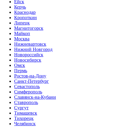
Ейск
Керчь
Краснодар
Кропоткин
Липецк
Магнитогорск
Майкоп
Москва
Нижневартовск
Нижний Новгород
Новороссийск
Новосибирск
Омск
Пермь
Ростов-на-Дону
Санкт-Петербург
Севастополь
Симферополь
Славянск-на-Кубани
Ставрополь
Сургут
Тимашевск
Тихорецк
Челябинск