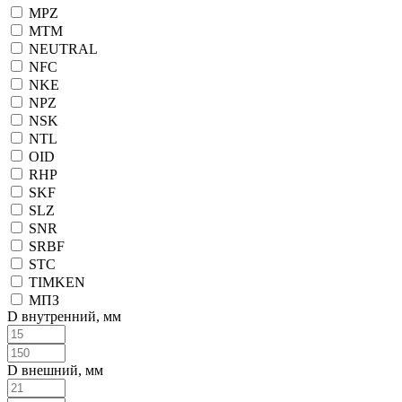
MPZ
MTM
NEUTRAL
NFC
NKE
NPZ
NSK
NTL
OID
RHP
SKF
SLZ
SNR
SRBF
STC
TIMKEN
МПЗ
D внутренний, мм
D внешний, мм