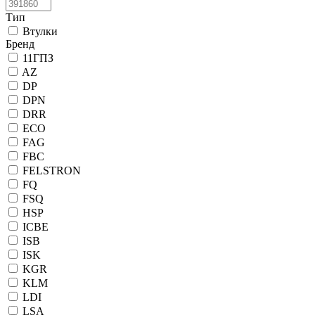
Тип
Втулки
Бренд
11ГПЗ
AZ
DP
DPN
DRR
ECO
FAG
FBC
FELSTRON
FQ
FSQ
HSP
ICBE
ISB
ISK
KGR
KLM
LDI
LSA