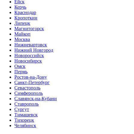
Ейск
Керчь
Краснодар
Кропоткин
Липецк
Магнитогорск
Майкоп
Москва
Нижневартовск
Нижний Новгород
Новороссийск
Новосибирск
Омск
Пермь
Ростов-на-Дону
Санкт-Петербург
Севастополь
Симферополь
Славянск-на-Кубани
Ставрополь
Сургут
Тимашевск
Тихорецк
Челябинск