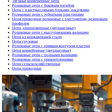
Тяговые конвейерные цепи
Роликовые цепи с боковым изгибом
Цепи с пластмассовыми блоками, насадками
Роликовые цепи с зубчатыми пластинами
Цепи приводные роликовые с эластомером, резиновым
профилем
Цепи длиннозвенные (двухшаговые)
Роликовые цепи с выступающими валиками
Цепи из нержавеющей стали
Цепи грузовые
Роликовые цепи с прямым контуром пластин
Цепи конвейерные (двухшаговые)
Роликовые цепи с полными валиками
Роликовые цепи с прикреплениями
Цепи сельскохозяйственные
Цепи приводные