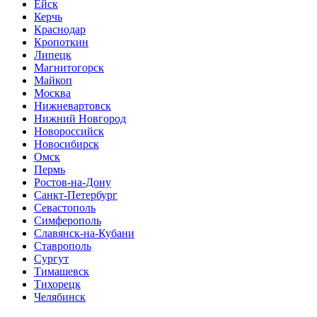
Ейск
Керчь
Краснодар
Кропоткин
Липецк
Магнитогорск
Майкоп
Москва
Нижневартовск
Нижний Новгород
Новороссийск
Новосибирск
Омск
Пермь
Ростов-на-Дону
Санкт-Петербург
Севастополь
Симферополь
Славянск-на-Кубани
Ставрополь
Сургут
Тимашевск
Тихорецк
Челябинск