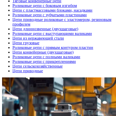
Тяговые конвейерные цепи
Роликовые цепи с боковым изгибом
Цепи с пластмассовыми блоками, насадками
Роликовые цепи с зубчатыми пластинами
Цепи приводные роликовые с эластомером, резиновым
профилем
Цепи длиннозвенные (двухшаговые)
Роликовые цепи с выступающими валиками
Цепи из нержавеющей стали
Цепи грузовые
Роликовые цепи с прямым контуром пластин
Цепи конвейерные (двухшаговые)
Роликовые цепи с полными валиками
Роликовые цепи с прикреплениями
Цепи сельскохозяйственные
Цепи приводные