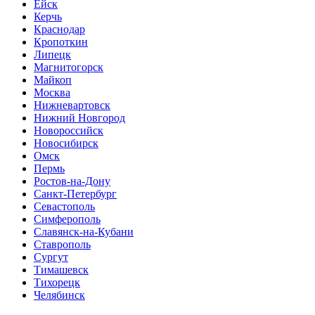
Ейск
Керчь
Краснодар
Кропоткин
Липецк
Магнитогорск
Майкоп
Москва
Нижневартовск
Нижний Новгород
Новороссийск
Новосибирск
Омск
Пермь
Ростов-на-Дону
Санкт-Петербург
Севастополь
Симферополь
Славянск-на-Кубани
Ставрополь
Сургут
Тимашевск
Тихорецк
Челябинск