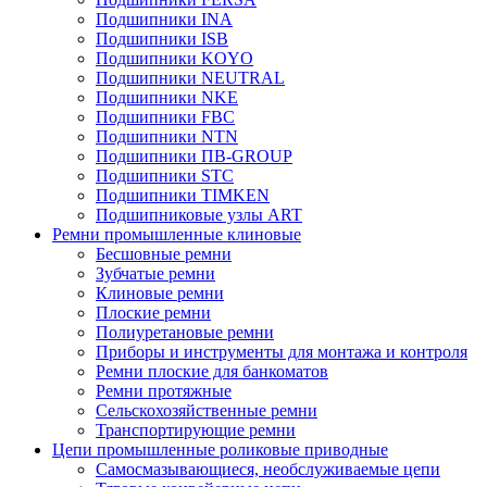
Подшипники INA
Подшипники ISB
Подшипники KOYO
Подшипники NEUTRAL
Подшипники NKE
Подшипники FBC
Подшипники NTN
Подшипники ПВ-GROUP
Подшипники STC
Подшипники TIMKEN
Подшипниковые узлы ART
Ремни промышленные клиновые
Бесшовные ремни
Зубчатые ремни
Клиновые ремни
Плоские ремни
Полиуретановые ремни
Приборы и инструменты для монтажа и контроля
Ремни плоские для банкоматов
Ремни протяжные
Сельскохозяйственные ремни
Транспортирующие ремни
Цепи промышленные роликовые приводные
Самосмазывающиеся, необслуживаемые цепи