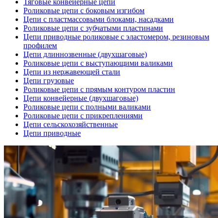
Тяговые конвейерные цепи
Роликовые цепи с боковым изгибом
Цепи с пластмассовыми блоками, насадками
Роликовые цепи с зубчатыми пластинами
Цепи приводные роликовые с эластомером, резиновым
профилем
Цепи длиннозвенные (двухшаговые)
Роликовые цепи с выступающими валиками
Цепи из нержавеющей стали
Цепи грузовые
Роликовые цепи с прямым контуром пластин
Цепи конвейерные (двухшаговые)
Роликовые цепи с полными валиками
Роликовые цепи с прикреплениями
Цепи сельскохозяйственные
Цепи приводные