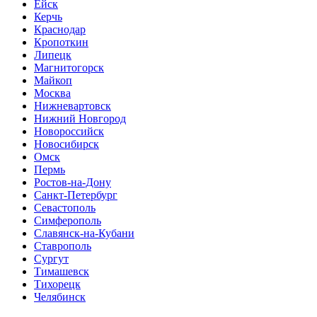
Ейск
Керчь
Краснодар
Кропоткин
Липецк
Магнитогорск
Майкоп
Москва
Нижневартовск
Нижний Новгород
Новороссийск
Новосибирск
Омск
Пермь
Ростов-на-Дону
Санкт-Петербург
Севастополь
Симферополь
Славянск-на-Кубани
Ставрополь
Сургут
Тимашевск
Тихорецк
Челябинск