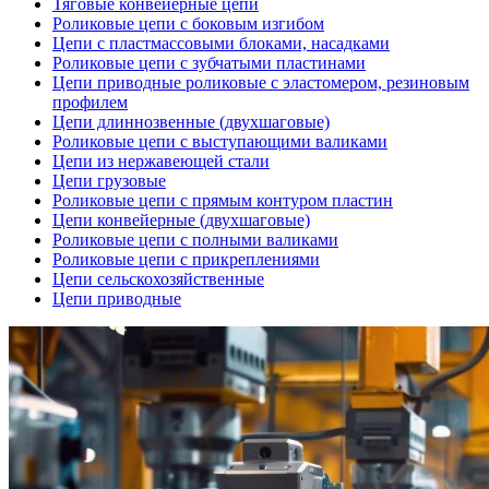
Тяговые конвейерные цепи
Роликовые цепи с боковым изгибом
Цепи с пластмассовыми блоками, насадками
Роликовые цепи с зубчатыми пластинами
Цепи приводные роликовые с эластомером, резиновым
профилем
Цепи длиннозвенные (двухшаговые)
Роликовые цепи с выступающими валиками
Цепи из нержавеющей стали
Цепи грузовые
Роликовые цепи с прямым контуром пластин
Цепи конвейерные (двухшаговые)
Роликовые цепи с полными валиками
Роликовые цепи с прикреплениями
Цепи сельскохозяйственные
Цепи приводные