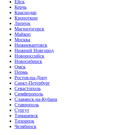
Ейск
Керчь
Краснодар
Кропоткин
Липецк
Магнитогорск
Майкоп
Москва
Нижневартовск
Нижний Новгород
Новороссийск
Новосибирск
Омск
Пермь
Ростов-на-Дону
Санкт-Петербург
Севастополь
Симферополь
Славянск-на-Кубани
Ставрополь
Сургут
Тимашевск
Тихорецк
Челябинск